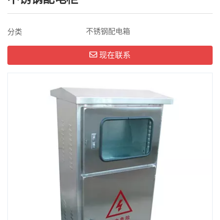
不锈钢配电箱
分类
现在联系