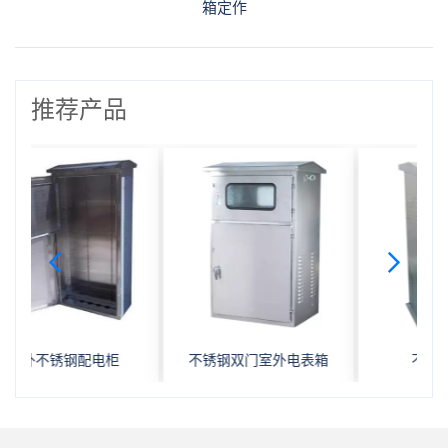
箱定作
推荐产品
钢配电柜
不锈钢双门室外电表箱
不锈钢配电柜