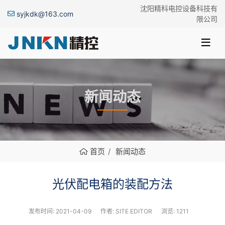
沈阳精科电控设备科技有
syjkdk@163.com
限公司
新闻动态
首页
新闻动态
光伏配电箱的装配方法
发布时间:
2021-04-09
作者: SITE EDITOR
浏览: 1211