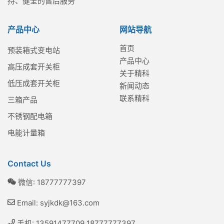
持、健全的售后服务
产品中心
网站导航
首页
预装箱式变电站
产品中心
高压成套开关柜
关于精科
低压成套开关柜
新闻动态
联系精科
三箱产品
不锈钢配电箱
电能计量箱
Contact Us
微信: 18777777397
Email:
syjkdk@163.com
手机:
13591477709
18777777397