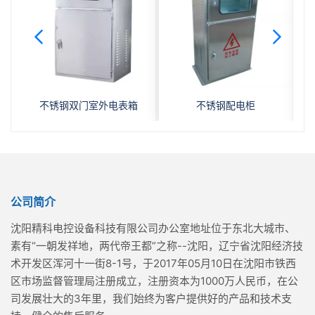
不锈钢双门室外电表箱
不锈钢配电柜
公司简介
沈阳精科电控设备科技有限公司办公室地址位于东北大城市、
素有“一朝发祥地，两代帝王都”之称--沈阳，辽宁省沈阳经济技
术开发区浑河十一街8-1号，于2017年05月10日在沈阳市铁西
区市场监督管理局注册成立，注册资本为1000万人民币，在公
司发展壮大的3年里，我们始终为客户提供好的产品和技术支