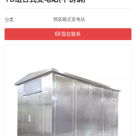
预装箱式变电站
分类
现在联系