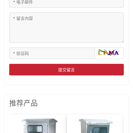
提交留言
推荐产品